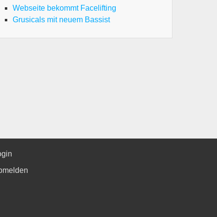
Webseite bekommt Facelifting
Grusicals mit neuem Bassist
cals
t
ogin
bmelden