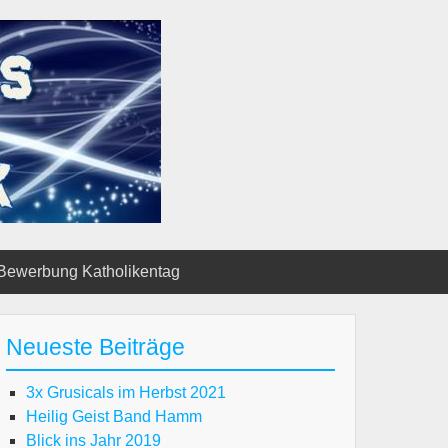
Bewerbung Katholikentag
Neueste Beiträge
3x Grusicals im Herbst 2021
Heilig Geist Band Hamm
Blick ins Jahr 2019