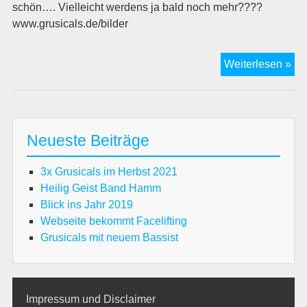
schön…. Vielleicht werdens ja bald noch mehr????
www.grusicals.de/bilder
Fot
Weiterlesen »
Neueste Beiträge
3x Grusicals im Herbst 2021
Heilig Geist Band Hamm
Blick ins Jahr 2019
Webseite bekommt Facelifting
Grusicals mit neuem Bassist
Impressum und Disclaimer