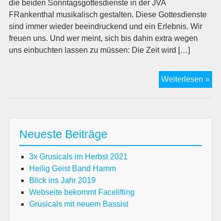
die beiden Sonntagsgottesdienste in der JVA
FRankenthal musikalisch gestalten. Diese Gottesdienste
sind immer wieder beeindruckend und ein Erlebnis. Wir
freuen uns. Und wer meint, sich bis dahin extra wegen
uns einbuchten lassen zu müssen: Die Zeit wird […]
Di
Weiterlesen »
Gru
in
der
JV
Neueste Beiträge
Fra
3x Grusicals im Herbst 2021
Heilig Geist Band Hamm
Blick ins Jahr 2019
Webseite bekommt Facelifting
Grusicals mit neuem Bassist