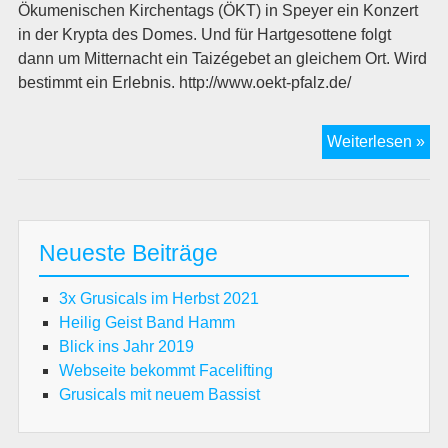
Ökumenischen Kirchentags (ÖKT) in Speyer ein Konzert
in der Krypta des Domes. Und für Hartgesottene folgt
dann um Mitternacht ein Taizégebet an gleichem Ort. Wird
bestimmt ein Erlebnis. http://www.oekt-pfalz.de/
Di
Weiterlesen »
Gru
be
ÖK
Neueste Beiträge
3x Grusicals im Herbst 2021
Heilig Geist Band Hamm
Blick ins Jahr 2019
Webseite bekommt Facelifting
Grusicals mit neuem Bassist