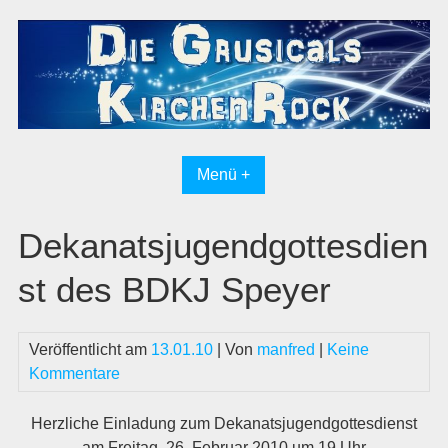
Skip
to
content
Menü +
Dekanatsjugendgottesdien
st des BDKJ Speyer
Veröffentlicht am
13.01.10
| Von
manfred
|
Keine
Kommentare
Herzliche Einladung zum Dekanatsjugendgottesdienst
am Freitag, 26. Februar 2010 um 19 Uhr